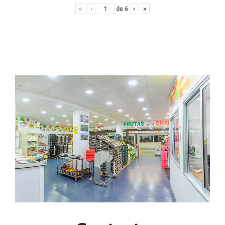
«
‹
de
6
›
»