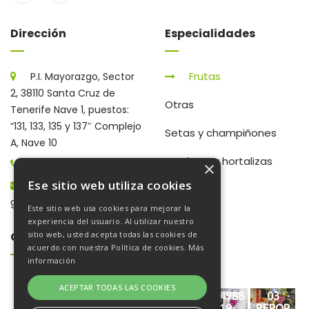
Dirección
Especialidades
Frutas
P.I. Mayorazgo, Sector
2, 38110 Santa Cruz de
Otras
Tenerife Nave 1, puestos:
“131, 133, 135 y 137″ Complejo
Setas y champiñones
A, Nave 10
Verduras y hortalizas
922 203 672
×
Ese sitio web utiliza cookies
gerencia@frutaschampi.es
Este sitio web usa cookies para mejorar la
experiencia del usuario. Al utilizar nuestro
Galería De Fotos
sitio web, usted acepta todas las cookies de
acuerdo con nuestra Política de cookies.
Más
información
ACEPTAR TODAS LAS COOKIES
602958
FRUTAS
03
FRUTAS
604988
03
38
CHAMPI
REPOR
CHAMPI
19
REPOR