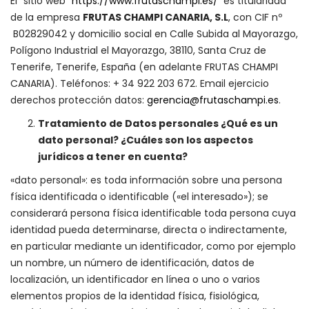
El ¨sitio web¨
https://www.frutaschampi.es/
es titularidad
de la empresa
FRUTAS CHAMPI CANARIA, S.L
, con CIF nº
B02829042 y domicilio social en Calle Subida al Mayorazgo,
Polígono Industrial el Mayorazgo, 38110, Santa Cruz de
Tenerife, Tenerife, España (en adelante FRUTAS CHAMPI
CANARIA). Teléfonos: + 34 922 203 672. Email ejercicio
derechos protección datos:
gerencia@frutaschampi.es
.
Tratamiento de Datos personales ¿Qué es un
dato personal? ¿Cuáles son los aspectos
jurídicos a tener en cuenta?
«dato personal»: es toda información sobre una persona
física identificada o identificable («el interesado»); se
considerará persona física identificable toda persona cuya
identidad pueda determinarse, directa o indirectamente,
en particular mediante un identificador, como por ejemplo
un nombre, un número de identificación, datos de
localización, un identificador en línea o uno o varios
elementos propios de la identidad física, fisiológica,