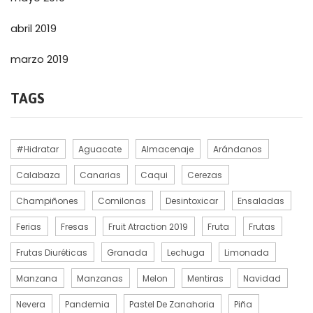
abril 2019
marzo 2019
TAGS
#hidratar
Aguacate
Almacenaje
Arándanos
Calabaza
Canarias
Caqui
Cerezas
Champiñones
Comilonas
Desintoxicar
Ensaladas
Ferias
Fresas
Fruit Atraction 2019
Fruta
Frutas
Frutas Diuréticas
Granada
Lechuga
Limonada
Manzana
Manzanas
Melon
Mentiras
Navidad
Nevera
Pandemia
Pastel De Zanahoria
Piña