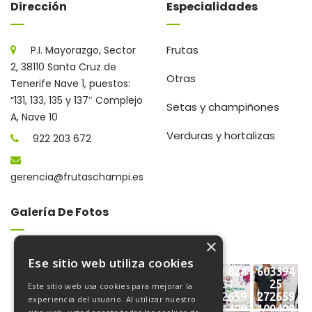
Dirección
Especialidades
Frutas
P.I. Mayorazgo, Sector
2, 38110 Santa Cruz de
Otras
Tenerife Nave 1, puestos:
“131, 133, 135 y 137″ Complejo
Setas y champiñones
A, Nave 10
Verduras y hortalizas
922 203 672
gerencia@frutaschampi.es
Galería De Fotos
×
Ese sitio web utiliza cookies
WhatsA
Emplea
FRUTAS
FRUTAS
608824
603394
pp
dos
CHAMPI
CHAMPI
31
25
Este sitio web usa cookies para mejorar la
Image
trabaja
INSTAL
INSTAL
272659
272659
experiencia del usuario. Al utilizar nuestro
2019-
ndo
ACIONE
ACIONE
171408
109408