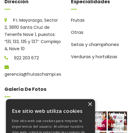
Dirección
Especialidades
Frutas
P.I. Mayorazgo, Sector
2, 38110 Santa Cruz de
Otras
Tenerife Nave 1, puestos:
“131, 133, 135 y 137″ Complejo
Setas y champiñones
A, Nave 10
Verduras y hortalizas
922 203 672
gerencia@frutaschampi.es
Galería De Fotos
×
Ese sitio web utiliza cookies
FRUTAS
03
03
FRUTAS
Trabaja
WhatsA
CHAMPI
REPOR
REPOR
CHAMPI
dora
pp
Este sitio web usa cookies para mejorar la
INSTAL
T
T
INSTAL
revisan
Image
experiencia del usuario. Al utilizar nuestro
ACIONE
FRUTAS
FRUTAS
ACIONE
do
2019-
sitio web, usted acepta todas las cookies de