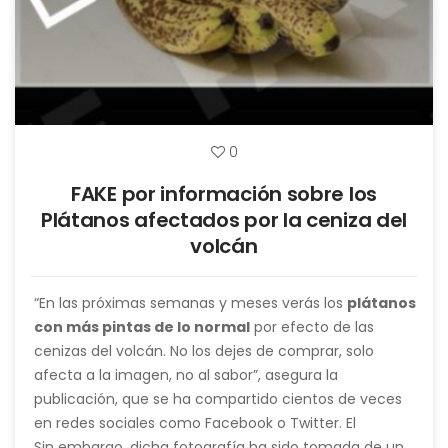
0
FAKE por información sobre los
Plátanos afectados por la ceniza del
volcán
“En las próximas semanas y meses verás los
plátanos
con más pintas de lo normal
por efecto de las
cenizas del
volcán. No los dejes de comprar, solo
afecta a la imagen, no al sabor”, asegura la
publicación, que se ha compartido cientos de veces
en redes sociales como Facebook o Twitter. El
mensaje va acompañado de una foto de unos
Sin embargo, dicha fotografía ha sido tomada de
un