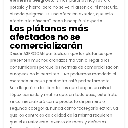
elemento peligroso
. “En los plátanos hay fósforo,
potasio y hierro, pero no se ve ni arsénico, ni mercurio,
ni nada peligroso. Es una afección exterior, que solo
afecta a la cáscara”, hace hincapié el experto.
Los plátanos más
afectados no se
comercializarán
Desde ASPROCAN puntualizan que los plátanos que
presenten muchos arañazos “no van a llegar a los
consumidores porque las normas de comercialización
europeas no lo permiten”. “No podremos mandarlo al
mercado aunque por dentro esté perfectamente.
Solo llegarán a las tiendas los que tengan un
nivel
muy bajo de erosión
López coincide y matiza que, en todo caso, esta fruta
. Se podrá ver alguna raya, pero
muy limitadas”, defienden.
se comercializará como producto de primera o
segunda categoría, nunca como “categoría extra”, ya
que los controles de calidad de la misma requieren
que el exterior esté “exento de roces y defectos”.