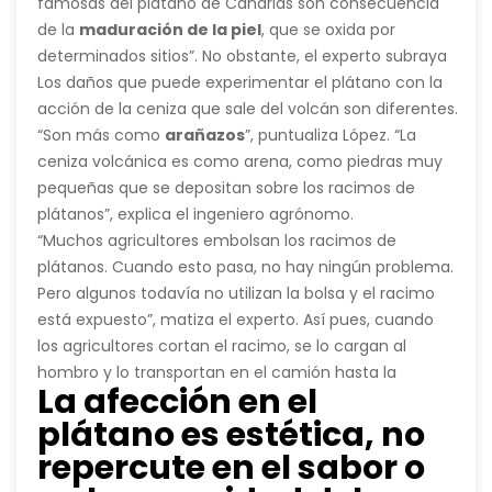
famosas del plátano de Canarias son consecuencia
de la
maduración de la piel
, que se oxida por
determinados sitios”. No obstante, el experto subraya
que estas marcas “son circulares, como pecas”.
Los daños que puede experimentar el plátano con la
acción de la ceniza que sale del volcán son diferentes.
“Son más como
arañazos
”, puntualiza López. “La
ceniza volcánica es como arena, como piedras muy
pequeñas que se depositan sobre los racimos de
plátanos”, explica el ingeniero agrónomo.
“Muchos agricultores embolsan los racimos de
plátanos. Cuando esto pasa, no hay ningún problema.
Pero algunos todavía no utilizan la bolsa y el racimo
está expuesto”, matiza el experto. Así pues, cuando
los
agricultores
cortan el racimo, se lo cargan al
hombro y lo transportan en el camión hasta la
La afección en el
sección de empaquetado, “
la ceniza roza la fruta
”.
plátano es estética, no
“Es como si cogieras un papel de lija y le dieras al
plátano. Entonces, cuando madura, aparecen esos
repercute en el sabor o
arañazos”, evidencia López.