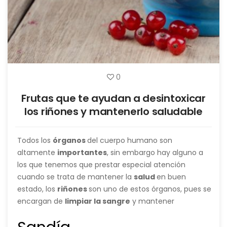
0
Frutas que te ayudan a desintoxicar
los riñones y mantenerlo saludable
Todos los
órganos
del cuerpo humano son
altamente
importantes
, sin embargo hay alguno a
los que tenemos que prestar especial atención
cuando se trata de mantener la
salud
en buen
estado, los
riñones
son uno de estos órganos, pues se
encargan de
limpiar la sangre
y mantener
el
equilibrio químico
de la misma, por ello te
dejaremos un listado de
frutas
que debes incluir en