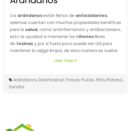
Arándanos
mineral.
Los
arándanos
están llenos de
antioxidantes
,
ademas cuentan con muchas propiedades benéficas
para la
salud
, como antinflamatorio y antibacteriano,
esto te ayudará a mantener los
riñones
libres
de
toxinas
y por si fuera poco puede ser útil para
mantener la vejiga limpia, de esta manera se vuelve
muy útil para combatir los molestos
cálculos
Leer más
renales
y otras afecciones de las
vías urinarias
.
Arándanos
,
Desintoxicar
,
Fresas
,
Frutas
,
Piña
,
Platano
,
Sandía