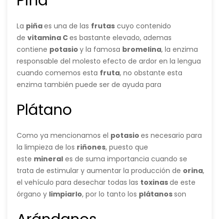
Piña
renal
.
La
piña
es una de las
frutas
cuyo contenido
de
vitamina C
es bastante elevado, ademas
contiene
potasio
y la famosa
bromelina
, la enzima
responsable del molesto efecto de ardor en la lengua
cuando comemos esta
fruta
, no obstante esta
enzima también puede ser de ayuda para
los
riñones
por sus
Plátano
efectos
antinflamatorios
y
diuréticos
, lo que te
ayudara a eliminar las toxinas de los riñones a través
de la
orina
.
Como ya mencionamos el
potasio
es necesario para
la limpieza de los
riñones
, puesto que
este
mineral
es de suma importancia cuando se
trata de estimular y aumentar la producción de
orina
,
el vehículo para desechar todas las
toxinas
de este
órgano y
limpiarlo
, por lo tanto los
plátanos
son
ideales para este propósito, pues
son
frutas
conocidas por su alto nivel de este