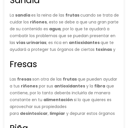
Sandía
tu
alimentación
lo que quieres
es
desintoxicar
tus
riñones
y mantenerlos
La
sandía
es la reina de las
frutas
cuando se trata de
saludable.
cuidar los
riñones
, esto se debe a que una gran parte
de su contenido es
agua
, por lo que te ayudará a
combatir los problemas que se puedan presentar en
las
vías urinarias
; es rica en
antioxidantes
que te
ayudará a proteger tus órganos de ciertas
toxinas
y
por si fuera poco tiene algunas
Fresas
propiedades
diuréticas
y por lo tanto
depurativas
.
Las
fresas
son otra de las
frutas
que pueden ayudar
a tus
riñones
por sus
antioxidantes
y la
fibra
que
contiene, por lo tanto deberás incluirla de manera
constante en tu
alimentación
si lo que quieres es
aprovechar sus propiedades
para
desintoxicar
,
limpiar
y depurar estos órganos
de las
toxinas
que los pueden afectar; esta fruta es
de especial ayuda cuando se sufre de
insuficiencia