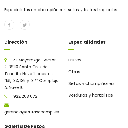
Especialistas en champiñones, setas y frutas tropicales.
Dirección
Especialidades
Frutas
P.I. Mayorazgo, Sector
2, 38110 Santa Cruz de
Otras
Tenerife Nave 1, puestos:
“131, 133, 135 y 137″ Complejo
Setas y champiñones
A, Nave 10
Verduras y hortalizas
922 203 672
gerencia@frutaschampi.es
Galería De Fotos