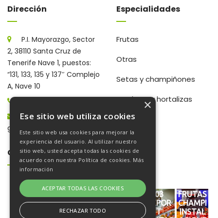
Dirección
Especialidades
Frutas
P.I. Mayorazgo, Sector
2, 38110 Santa Cruz de
Otras
Tenerife Nave 1, puestos:
“131, 133, 135 y 137″ Complejo
Setas y champiñones
A, Nave 10
Verduras y hortalizas
922 203 672
×
Ese sitio web utiliza cookies
gerencia@frutaschampi.es
Este sitio web usa cookies para mejorar la
experiencia del usuario. Al utilizar nuestro
Galería De Fotos
sitio web, usted acepta todas las cookies de
acuerdo con nuestra Política de cookies.
Más
información
ACEPTAR TODAS LAS COOKIES
03
FRUTAS
FRUTAS
03
03
FRUTAS
REPOR
CHAMPI
CHAMPI
REPOR
REPOR
CHAMPI
RECHAZAR TODO
T
INSTAL
INSTAL
T
T
INSTAL