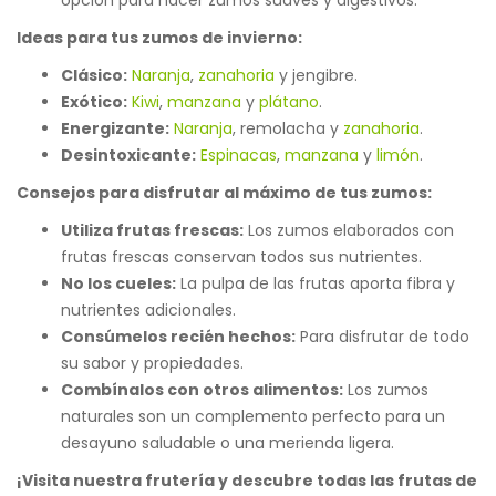
opción para hacer zumos suaves y digestivos.
Ideas para tus zumos de invierno:
Clásico:
Naranja
,
zanahoria
y jengibre.
Exótico:
Kiwi
,
manzana
y
plátano
.
Energizante:
Naranja
, remolacha y
zanahoria
.
Desintoxicante:
Espinacas
,
manzana
y
limón
.
Consejos para disfrutar al máximo de tus zumos:
Utiliza frutas frescas:
Los zumos elaborados con
frutas frescas conservan todos sus nutrientes.
No los cueles:
La pulpa de las frutas aporta fibra y
nutrientes adicionales.
Consúmelos recién hechos:
Para disfrutar de todo
su sabor y propiedades.
Combínalos con otros alimentos:
Los zumos
naturales son un complemento perfecto para un
desayuno saludable o una merienda ligera.
¡Visita nuestra frutería y descubre todas las frutas de