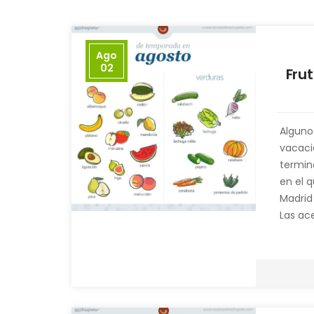
Ago
02
Fru
Alguno
vacaci
termin
en el q
Madrid
Las ac
sombril
Pillar 
siempre
que,
¿p
casa y 