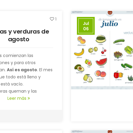
1
Jul
06
tas y verduras de
agosto
s comienzan las
ones y para otros
an.
Así es agosto
. El mes
ue todo está lleno y
 está vacío.
eras queman y las
las abarrotan la orilla.
Leer más
sitio en un chiringuito no
 es una posibilidad, así
or qué no quedarte en
preparar algo rico, sano y