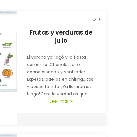
0
Frutas y verduras de
julio
El verano ya llegó y la fiesta
comenzó. Chanclas, aire
acondicionado y ventilador.
Espetos, paellas en chiringuitos
y pescaito frito. ¡Ya lloraremos
luego! Pero la verdad es que
entre vacaciones y cañas
Leer más
¿Qué comer en Julio?
diurnas, también apetece
comer un poquito sano, aunque
En julio están en su mejor
sea para ayudar a digerir todo lo
momento todas las frutas de
demás, ¿no?
verano, riquísimas y