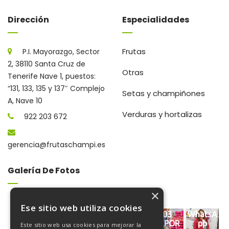
Dirección
Especialidades
Frutas
P.I. Mayorazgo, Sector
2, 38110 Santa Cruz de
Otras
Tenerife Nave 1, puestos:
“131, 133, 135 y 137″ Complejo
Setas y champiñones
A, Nave 10
Verduras y hortalizas
922 203 672
gerencia@frutaschampi.es
Galería De Fotos
×
Ese sitio web utiliza cookies
WhatsA
FRUTAS
FRUTAS
Cargan
03
WhatsA
pp
CHAMPI
CHAMPI
do
REPOR
pp
Este sitio web usa cookies para mejorar la