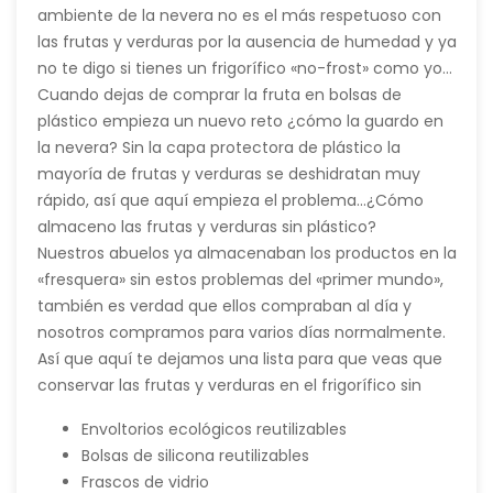
ambiente de la nevera no es el más respetuoso con
las frutas y verduras por la ausencia de humedad y ya
no te digo si tienes un frigorífico «no-frost» como yo…
Cuando dejas de comprar la fruta en bolsas de
plástico empieza un nuevo reto ¿cómo la guardo en
la nevera? Sin la capa protectora de plástico la
mayoría de frutas y verduras se deshidratan muy
rápido, así que aquí empieza el problema…¿Cómo
almaceno las frutas y verduras sin plástico?
Nuestros abuelos ya almacenaban los productos en la
«fresquera» sin estos problemas del «primer mundo»,
también es verdad que ellos compraban al día y
nosotros compramos para varios días normalmente.
Así que aquí te dejamos una lista para que veas que
conservar las frutas y verduras en el frigorífico sin
plástico es posible. Adiós bolsas de plástico, film, papel
Envoltorios ecológicos reutilizables
de aluminio… Esto es lo que necesitas a partir de
Bolsas de silicona reutilizables
ahora, productos reutilizables:
Frascos de vidrio