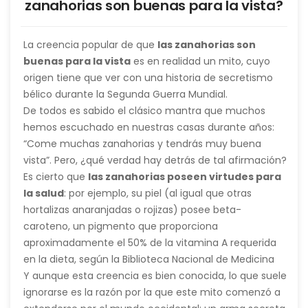
zanahorias son buenas para la vista?
La creencia popular de que
las zanahorias son
buenas para la vista
es en realidad un mito, cuyo
origen tiene que ver con una historia de secretismo
bélico durante la Segunda Guerra Mundial.
De todos es sabido el clásico mantra que muchos
hemos escuchado en nuestras casas durante años:
“Come muchas zanahorias y tendrás muy buena
vista”. Pero, ¿qué verdad hay detrás de tal afirmación?
Es cierto que
las zanahorias poseen virtudes para
la salud
: por ejemplo, su piel (al igual que otras
hortalizas anaranjadas o rojizas) posee beta-
caroteno, un pigmento que proporciona
aproximadamente el 50% de la vitamina A requerida
en la dieta, según la Biblioteca Nacional de Medicina
de los Estados Unidos. No obstante, no se ha
Y aunque esta creencia es bien conocida, lo que suele
observado nunca una relación directa entre la
ignorarse es la razón por la que este mito comenzó a