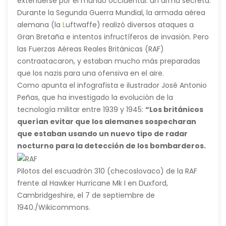
absorción de las propiedades de las zanahorias y una
extenderse por el mundo occidental: un arma secreta.
mayor capacidad/salud visual.
Durante la Segunda Guerra Mundial, la armada aérea
alemana (la
L
uftwaffe) realizó diversos ataques a
Gran Bretaña e intentos infructíferos de invasión. Pero
las Fuerzas Aéreas Reales Británicas (RAF)
contraatacaron, y estaban mucho más preparadas
que los nazis para una ofensiva en el aire.
Como apunta el infografista e ilustrador José Antonio
Peñas, que ha investigado la evolución de la
tecnología militar entre 1939 y 1945:
“Los británicos
querían evitar que los alemanes sospecharan
que estaban usando un nuevo tipo de radar
nocturno para la detección de los bombarderos.
Estos radares utilizaban una longitud de onda
reducidísima (30 centímetros, en comparación con
Pilotos del escuadrón 310 (checoslovaco) de la RAF
los radares de 1,5 metros de longitud de onda en uso
Esto
frente al Hawker Hurricane Mk I en Duxford,
en ese momento) y eran de unas dimensiones
quiere
Cambridgeshire, el 7 de septiembre de
mucho más reducidas que los que se empleaban en
decir
1940./Wikicommons.
la red de defensa aérea (similares a los utilizados por
que