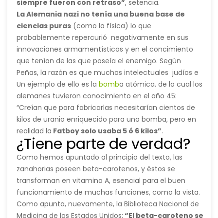
siempre fueron con retraso”
, setencia.
ante
La Alemania nazi no tenía una buena base de
inclemencias
ciencias puras
(como la física) lo que
meteorológicas)
probablemente repercurió negativamente en sus
a
innovaciones armamentísticas y en el concimiento
los
que tenían de las que poseía el enemigo. Según
bombarderos
Peñas, la razón es que muchos intelectuales judíos e
nazis,
izquierdas de mucho talento fueron purgados de las
Un ejemplo de ello es la
bomb
a atómica, de la cual los
para
universidades: “Tenían muy buenos ingenieros, pero
alemanes tuvieron conocimiento en el año 45:
derribarlos
pocos buenos teóricos”.
“Creían que para fabricarlas necesitarían cientos de
antes
kilos de uranio enriquecido para una bomba, pero en
de
realidad la
Fatboy solo usaba 5 ó 6 kilos”
.
que
¿Tiene parte de verdad?
estos
Como hemos apuntado al principio del texto, las
llevaran
zanahorias poseen beta-carotenos, y éstos se
a
transforman en vitamina A, esencial para el buen
cabo
funcionamiento de muchas funciones, como la vista.
su
Como apunta, nuevamente, la Biblioteca Nacional de
ataque.
Medicina de los Estados Unidos:
“El beta-caroteno se