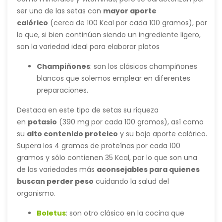
ser una de las setas con
mayor aporte
calórico
(cerca de 100 Kcal por cada 100 gramos), por
lo que, si bien continúan siendo un ingrediente ligero,
son la variedad ideal para elaborar platos
energéticos,
adecuados para quienes buscan
Champiñones
: son los clásicos champiñones
coger peso
.
blancos que solemos emplear en diferentes
preparaciones.
Destaca en este tipo de setas su riqueza
en
potasio
(390 mg por cada 100 gramos), así como
su
alto contenido proteico
y su bajo aporte calórico.
Supera los 4 gramos de proteínas por cada 100
gramos y sólo contienen 35 Kcal, por lo que son una
de las variedades más
aconsejables para quienes
buscan perder peso
cuidando la salud del
organismo.
Boletus
: son otro clásico en la cocina que