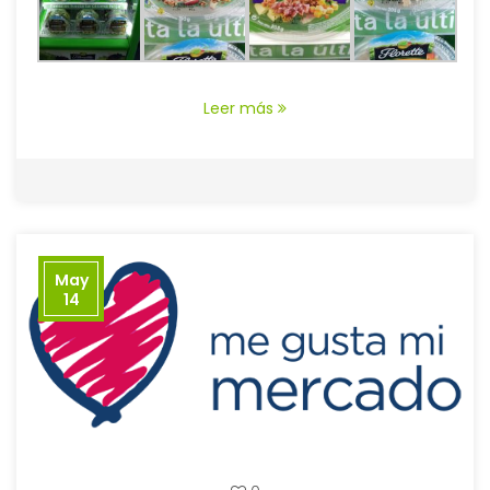
Leer más
May
14