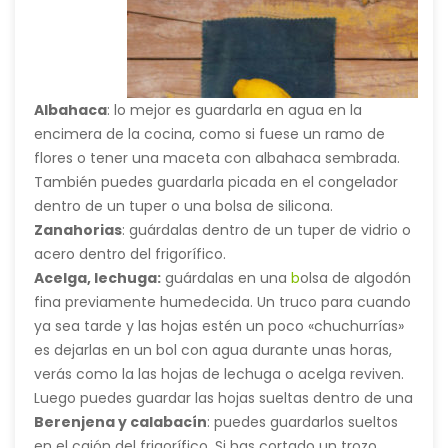
Albahaca
: lo mejor es guardarla en agua en la
encimera de la cocina, como si fuese un ramo de
flores o tener una maceta con albahaca sembrada.
También puedes guardarla picada en el congelador
dentro de un tuper o una
bolsa de silicona.
Zanahorias
: guárdalas dentro de un tuper de vidrio o
acero dentro del frigorífico.
Plátanos:
lo mejor es guardarlos en el frutero lejos de
Acelga, lechuga:
guárdalas en una
b
olsa de algodón
frutas que desprenden etileno como las manzanas. Si
fina
previamente humedecida. Un truco para cuando
se maduran puedes congelarlos y hacer
ya sea tarde y las hojas estén un poco «chuchurrías»
un
batido
.
Antes de congelarlos pélalos y pártelos en
es dejarlas en un bol con agua durante unas horas,
trozos (así será más fácil batirlos).
¿Congelar sin
verás como la las hojas de lechuga o acelga reviven.
plástico? En este post te contamos cómo.
Luego puedes guardar las hojas sueltas dentro de una
tuper.
Berenjena y calabacín
: puedes guardarlos sueltos
en el cajón del frigorífico. Si has cortado un trozo