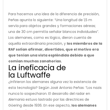
los alemanes) lo que permitía montarlos en aviones.
los
Esta tecnología estaba desarrollándose desde
británicos
1936 y era de alto secreto
podían
Para hacernos una idea de la diferencia de precisión,
”, cuenta el infografista, en
una conversación con Muy Historia.
detectar
Peñas apunta lo siguiente: “Una longitud de 1,5 m
de
servía para objetos grandes y formaciones aéreas;
manera
una de 30 cm permitía señalar blancos individuales”.
mucho
Los alemanes, como es lógico, dieron cuenta de
más
aquella extraordinaria precisión, y
los miembros de la
precisa
RAF solían afirmar, divertidos, que el motivo era
y
que tenían una vista espléndida debido a que
en
comían muchas zanahorias.
La ineficacia de
condiciones
la Luftwaffe
mucho
peores
(como
¿Infirieron los alemanes alguna vez la existencia de
por
esta tecnología? Según José Antonio Peñas: “Los nazis
ejemplo,
nunca lo sospecharon. El desarrollo del radar en
de
Alemania estuvo lastrado por las directrices de
noche
Göering desde 1936. En ese aspecto,
los alemanes
y