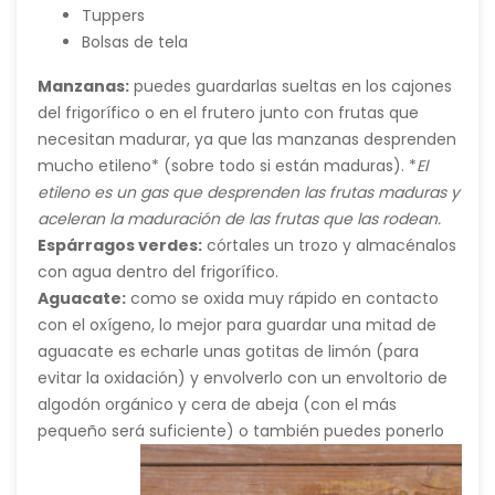
Tuppers
Bolsas de tela
Manzanas:
puedes guardarlas sueltas en los cajones
del frigorífico o en el frutero junto con frutas que
necesitan madurar, ya que las manzanas desprenden
mucho etileno* (sobre todo si están maduras). *
El
etileno es un gas que desprenden las frutas maduras y
aceleran la maduración de las frutas que las rodean.
Espárragos verdes:
córtales un trozo y almacénalos
con agua dentro del frigorífico.
Aguacate:
como se oxida muy rápido en contacto
con el oxígeno, lo mejor para guardar una mitad de
aguacate es echarle unas gotitas de limón (para
evitar la oxidación) y envolverlo con un
envoltorio de
algodón orgánico y cera de abeja
(con el más
pequeño será suficiente) o también puedes ponerlo
boca-abajo en un tuper, frasco de cristal o
acero
inoxidable.