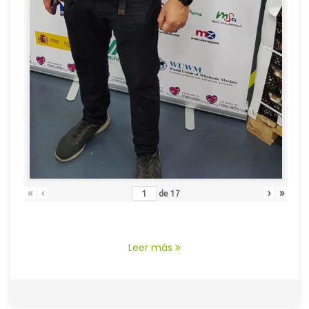
«
‹
›
»
de
17
Leer más