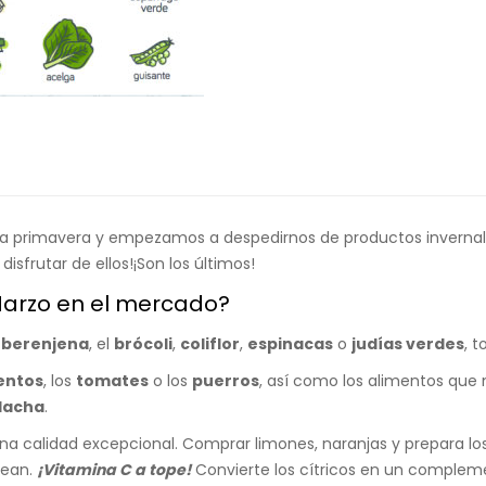
la primavera y empezamos a despedirnos de productos invernale
disfrutar de ellos!¡Son los últimos!
arzo en el mercado?
berenjena
, el
brócoli
,
coliflor
,
espinacas
o
judías verdes
, 
entos
, los
tomates
o los
puerros
, así como los alimentos que 
lacha
.
a calidad excepcional. Comprar limones, naranjas y prepara lo
sean.
¡Vitamina C a tope!
Convierte los cítricos en un compleme