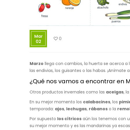
Mar
0
02
Marzo
llega con cambios, la huerta se acerca a 
las endivias, los guisantes o las habas. ¡Anímate a 
¿Qué nos vamos a encontrar en M
Otros productos invernales como las
acelgas
, la
En su mejor momento los
calabacines
, los
pimi
temporada:
ajos
,
lechugas
,
rábanos
o la
remo
Por supuesto
los cítricos
aún los tenemos con un
su mejor momento y es las mandarinas ya esca