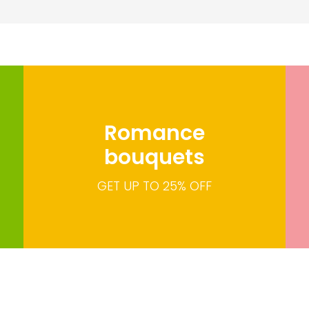
HISTORIA
ESPECIALIDADES
INSTALACIONES
B
Romance
bouquets
GET UP TO 25% OFF