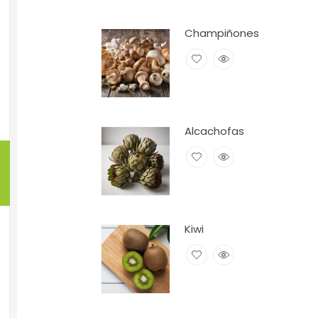
Champiñones
Alcachofas
Kiwi
VERDURAS Y HORTALIZAS
Alcachofas
Un alimento muy rico y versátil que puedes
El
kiwi
p
preparar de mil maneras.
gracia