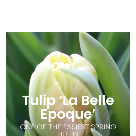
Tulip ‘La Belle
Epoque’
ONE OF THE EASIEST SPRING
BULBS