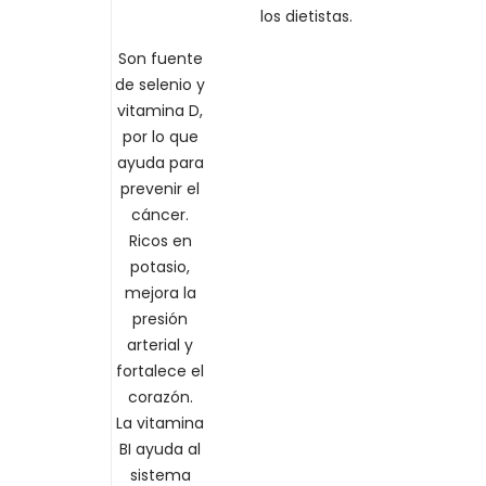
los dietistas.
nque también
dondeadas. Y
Son fuente
 verde claro
de selenio y
amarillos.
vitamina D,
por lo que
centaje de
ayuda para
rbono (2,9 gr).
prevenir el
nesio y calcio,
cáncer.
mina A, C y B9.
Ricos en
potasio,
mejora la
presión
arterial y
fortalece el
corazón.
La vitamina
BI ayuda al
sistema