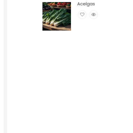
Acelgas
Es una gran
depuradora
del hígado.
Estimula la
producción
de bilis y
elimina
grasas.
Sus
propiedades
digestivas
ayudan a
tratar
enfermedades
como el
ácido úrico,
el reuma y
los