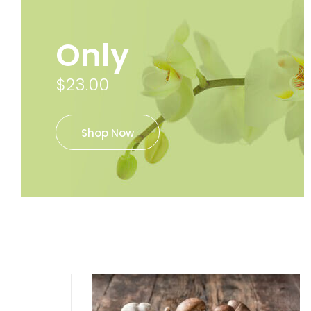
Only
$23.00
Shop Now