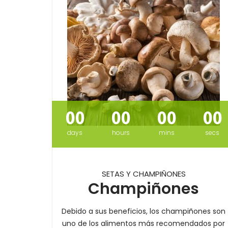
00
00
00
00
days
hours
mins
secs
AS
SETAS Y CHAMPIÑONES
n
Champiñones
cea anual de
Debido a sus beneficios, los champiñones son
áceas
.
uno de los alimentos más recomendados por