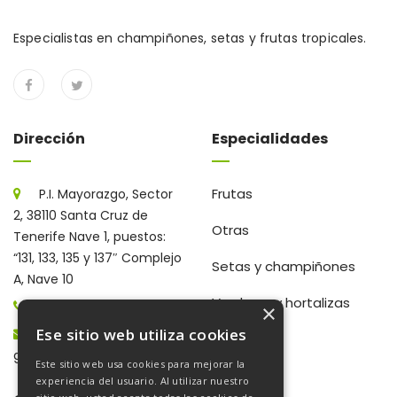
Especialistas en champiñones, setas y frutas tropicales.
Dirección
Especialidades
Frutas
P.I. Mayorazgo, Sector
2, 38110 Santa Cruz de
Otras
Tenerife Nave 1, puestos:
“131, 133, 135 y 137″ Complejo
Setas y champiñones
A, Nave 10
Verduras y hortalizas
922 203 672
×
Ese sitio web utiliza cookies
gerencia@frutaschampi.es
Este sitio web usa cookies para mejorar la
experiencia del usuario. Al utilizar nuestro