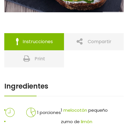
Instrucciones
Compartir
Print
Ingredientes
1
melocotón
pequeño
1 porciones
zumo de
limón