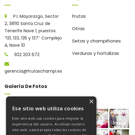
Frutas
P.I. Mayorazgo, Sector
2, 38110 Santa Cruz de
Otras
Tenerife Nave 1, puestos:
“131, 133, 135 y 137″ Complejo
Setas y champiñones
A, Nave 10
Verduras y hortalizas
922 203 672
gerencia@frutaschampi.es
Galería De Fotos
×
Ese sitio web utiliza cookies
FRUTAS
FRUTAS
WhatsA
Cargan
Trabaja
WhatsA
CHAMPI
CHAMPI
pp
do
dora
pp
Este sitio web usa cookies para mejorar la
INSTAL
INSTAL
Image
mercan
anotan
Image
experiencia del usuario. Al utilizar nuestro
ACIONE
ACIONE
2019-
cía
do
2019-
sitio web, usted acepta todas las cookies de
FRUTAS
Emplea
WhatsA
03
608824
03
S
S
05-14
05-14