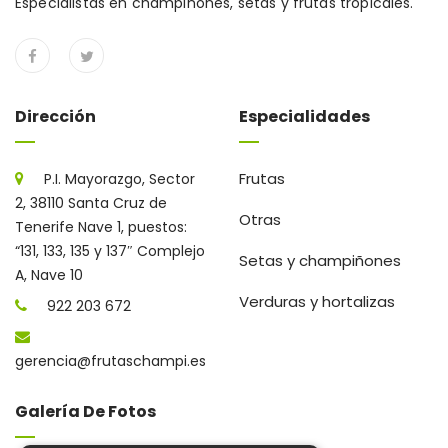
Especialistas en champiñones, setas y frutas tropicales.
Dirección
Especialidades
Frutas
P.I. Mayorazgo, Sector
2, 38110 Santa Cruz de
Otras
Tenerife Nave 1, puestos:
“131, 133, 135 y 137″ Complejo
Setas y champiñones
A, Nave 10
Verduras y hortalizas
922 203 672
gerencia@frutaschampi.es
Galería De Fotos