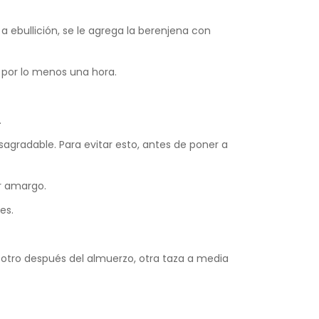
a ebullición, se le agrega la berenjena con
r por lo menos una hora.
.
agradable. Para evitar esto, antes de poner a
or amargo.
es.
s, otro después del almuerzo, otra taza a media