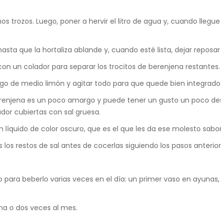
 trozos. Luego, poner a hervir el litro de agua y, cuando llegue 
asta que la hortaliza ablande y, cuando esté lista, dejar reposa
con un colador para separar los trocitos de berenjena restantes.
jugo de medio limón y agitar todo para que quede bien integrado
 berenjena es un poco amargo y puede tener un gusto un poco des
dor cubiertas con sal gruesa.
n líquido de color oscuro, que es el que les da ese molesto sab
 los restos de sal antes de cocerlas siguiendo los pasos anterior
ido para beberlo varias veces en el día: un primer vaso en ayuna
na o dos veces al mes.