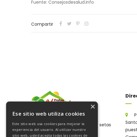
Fuente: Consejosdesalud.info
Compartir
Dire
×
Ese sitio web utiliza cookies
P
Santa
Este sitio web usa cookies para mejorar la
Especialistas en champiñones, setas
puesto
experiencia del usuario. Al utilizar nuestro
y frutas tropicales.
sitio web, usted acepta todas las cookies de