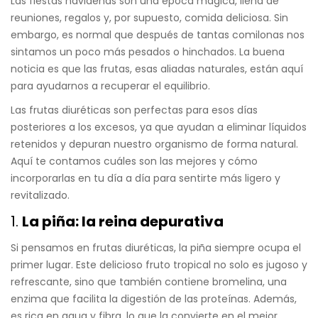
Las fiestas navideñas son una época mágica, llena de
reuniones, regalos y, por supuesto, comida deliciosa. Sin
embargo, es normal que después de tantas comilonas nos
sintamos un poco más pesados o hinchados. La buena
noticia es que las frutas, esas aliadas naturales, están aquí
para ayudarnos a recuperar el equilibrio.
Las frutas diuréticas son perfectas para esos días
posteriores a los excesos, ya que ayudan a eliminar líquidos
retenidos y depuran nuestro organismo de forma natural.
Aquí te contamos cuáles son las mejores y cómo
incorporarlas en tu día a día para sentirte más ligero y
revitalizado.
1.
La piña: la reina depurativa
Si pensamos en frutas diuréticas, la piña siempre ocupa el
primer lugar. Este delicioso fruto tropical no solo es jugoso y
refrescante, sino que también contiene bromelina, una
enzima que facilita la digestión de las proteínas. Además,
es rica en agua y fibra, lo que la convierte en el mejor