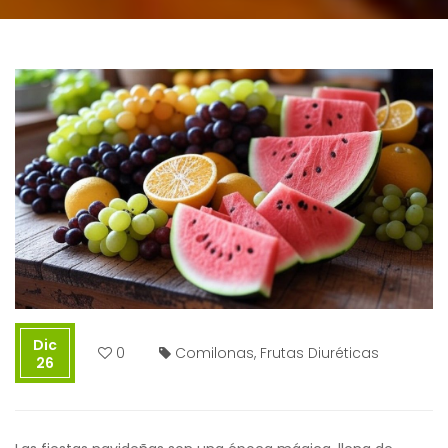
Dic
0
Comilonas
,
Frutas Diuréticas
26