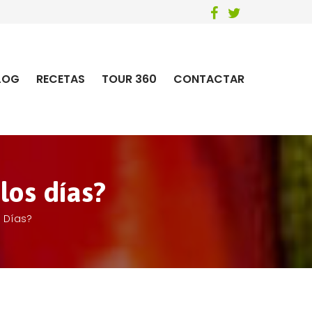
LOG
RECETAS
TOUR 360
CONTACTAR
los días?
 Días?