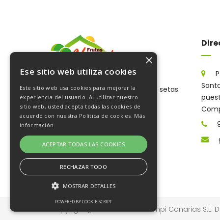
Dire
×
Ese sitio web utiliza cookies
P
Santa
Este sitio web usa cookies para mejorar la
Especialistas en champiñones, setas
puesto
experiencia del usuario. Al utilizar nuestro
y frutas tropicales.
sitio web, usted acepta todas las cookies de
Compl
acuerdo con nuestra Política de cookies.
Más
información
ACEPTAR TODAS LAS COOKIES
RECHAZAR TODO
MOSTRAR DETALLES
POWERED BY COOKIE-SCRIPT
Copyright @ 2026 Frutas Champi Canarias S.L. 