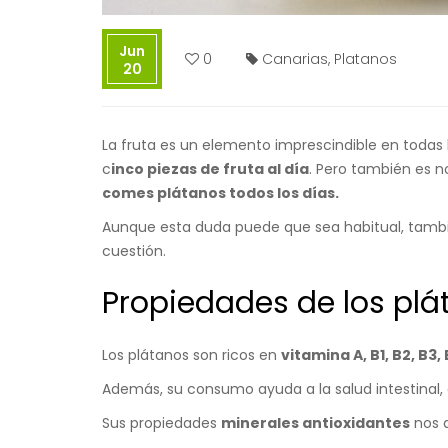
Jun
0
Canarias
,
Platanos
20
La
fruta
es un elemento imprescindible en todas 
c
inco piezas de fruta al día
. Pero también es n
comes
plátanos
todos los días.
Aunque esta duda puede que sea habitual, tambié
cuestión.
Propiedades de los plá
Los plátanos son ricos en
vitamina A, B1, B2, B3,
Además, su consumo ayuda a la salud intestinal, 
Sus propiedades
minerales antioxidantes
nos 