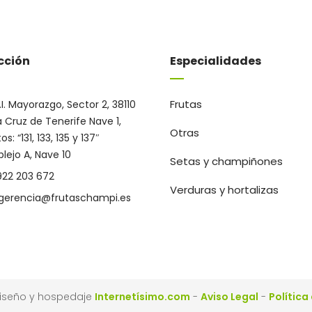
cción
Especialidades
Frutas
.I. Mayorazgo, Sector 2, 38110
 Cruz de Tenerife Nave 1,
Otras
s: “131, 133, 135 y 137″
ejo A, Nave 10
Setas y champiñones
922 203 672
Verduras y hortalizas
gerencia@frutaschampi.es
Diseño y hospedaje
Internetísimo.com
-
Aviso Legal
-
Política