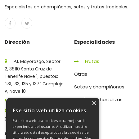
Especialistas en champiñones, setas y frutas tropicales.
Dirección
Especialidades
Frutas
P.I. Mayorazgo, Sector
2, 38110 Santa Cruz de
Otras
Tenerife Nave 1, puestos:
“131, 133, 135 y 137″ Complejo
Setas y champiñones
A, Nave 10
Verduras y hortalizas
922 203 672
×
Ese sitio web utiliza cookies
gerencia@frutaschampi.es
Este sitio web usa cookies para mejorar la
experiencia del usuario. Al utilizar nuestro
Galería De Fotos
sitio web, usted acepta todas las cookies de
acuerdo con nuestra Política de cookies.
Más