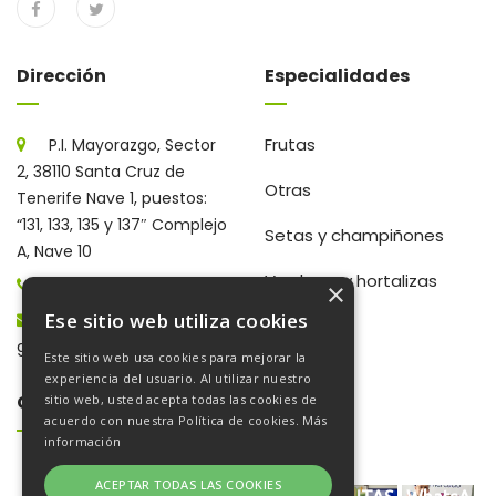
Dirección
Especialidades
Frutas
P.I. Mayorazgo, Sector
2, 38110 Santa Cruz de
Otras
Tenerife Nave 1, puestos:
“131, 133, 135 y 137″ Complejo
Setas y champiñones
A, Nave 10
Verduras y hortalizas
922 203 672
×
Ese sitio web utiliza cookies
gerencia@frutaschampi.es
Este sitio web usa cookies para mejorar la
experiencia del usuario. Al utilizar nuestro
Galería De Fotos
sitio web, usted acepta todas las cookies de
acuerdo con nuestra Política de cookies.
Más
información
ACEPTAR TODAS LAS COOKIES