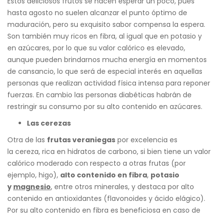
Estos deliciosos frutos se hacen esperar un poco, pues
hasta agosto no suelen alcanzar el punto óptimo de
maduración, pero su exquisito sabor compensa la espera.
Son también muy ricos en fibra, al igual que en potasio y
en azúcares, por lo que su valor calórico es elevado,
aunque pueden brindarnos mucha energía en momentos
de cansancio, lo que será de especial interés en aquellas
personas que realizan actividad física intensa para reponer
fuerzas. En cambio las personas diabéticas habrán de
restringir su consumo por su alto contenido en azúcares.
Las cerezas
Otra de las
frutas veraniegas
por excelencia es
la cereza, rica en hidratos de carbono, si bien tiene un valor
calórico moderado con respecto a otras frutas (por
ejemplo, higo),
alto contenido en fibra
,
potasio
y
magnesio
, entre otros minerales, y destaca por alto
contenido en antioxidantes (flavonoides y ácido elágico).
Por su alto contenido en fibra es beneficiosa en caso de