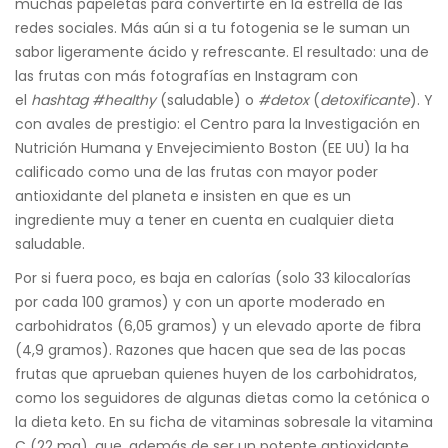
muchas papeletas para convertirte en la estrella de las
redes sociales. Más aún si a tu fotogenia se le suman un
sabor ligeramente ácido y refrescante. El resultado: una de
las frutas con más fotografías en Instagram con
el
hashtag
#healthy
(saludable) o
#detox
(
detoxificante
). Y
con avales de prestigio: el Centro para la Investigación en
Nutrición Humana y Envejecimiento Boston (EE UU) la ha
calificado como una de las frutas con mayor poder
antioxidante del planeta e insisten en que es un
ingrediente muy a tener en cuenta en cualquier dieta
saludable.
Por si fuera poco, es baja en calorías (solo 33 kilocalorías
por cada 100 gramos) y con un aporte moderado en
carbohidratos (6,05 gramos) y un elevado aporte de fibra
(4,9 gramos). Razones que hacen que sea de las pocas
frutas que aprueban quienes huyen de los carbohidratos,
como los seguidores de algunas dietas como la cetónica o
la dieta keto. En su ficha de vitaminas sobresale la vitamina
C (22 mg), que, además de ser un potente antioxidante