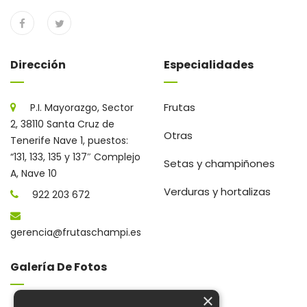
Dirección
Especialidades
Frutas
P.I. Mayorazgo, Sector
2, 38110 Santa Cruz de
Otras
Tenerife Nave 1, puestos:
“131, 133, 135 y 137″ Complejo
Setas y champiñones
A, Nave 10
Verduras y hortalizas
922 203 672
gerencia@frutaschampi.es
Galería De Fotos
×