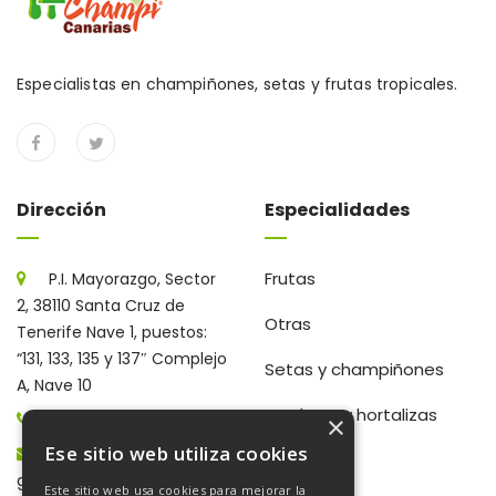
Especialistas en champiñones, setas y frutas tropicales.
Dirección
Especialidades
Frutas
P.I. Mayorazgo, Sector
2, 38110 Santa Cruz de
Otras
Tenerife Nave 1, puestos:
“131, 133, 135 y 137″ Complejo
Setas y champiñones
A, Nave 10
Verduras y hortalizas
922 203 672
×
Ese sitio web utiliza cookies
gerencia@frutaschampi.es
Este sitio web usa cookies para mejorar la